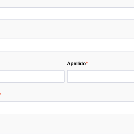
o
Apellido
*
*