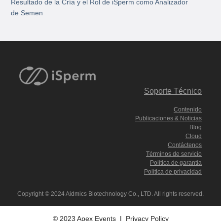
Resultado de la Cría y el Rol de iSperm como Analizador
de Semen
Soporte Técnico
Contenido
Publicaciones & Noticias
Blog
Cloud
Contáctenos
Términos de servicio
Política de garantía
Política de privacidad
Copyright © 2024 Aidmics Biotechnology Co., LTD. All rights reserved.
© 2023 Apex Events |
Privacy Policy