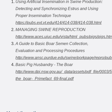
Using Artificial Insemination in Swine Production:
Detecting and Synchronizing Estrus and Using
Proper Insemination Technique
https://pubs.ext.vt.edu/414/414-038/414-038.html
MANAGING SWINE REPRODUCTION
http://www.aces.uiuc.edu/vista/html_pubs/pigs/pigs.ht
A Guide to Basic Boar Semen Collection,
Evaluation and Processing Procedures
http://www.ansc.purdue.edu/swine/porkpage/repro/pub
Basic Pig Husbandry - The Boar
http://www.dpi.nsw.gov.au/_
data/assets/pdf_file/0003
the_boar-_Primefact_69-final.pdf